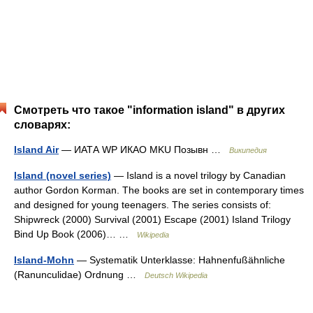
Смотреть что такое "information island" в других
словарях:
Island Air
— ИАТА WP ИКАО MKU Позывн …
Википедия
Island (novel series)
— Island is a novel trilogy by Canadian
author Gordon Korman. The books are set in contemporary times
and designed for young teenagers. The series consists of:
Shipwreck (2000) Survival (2001) Escape (2001) Island Trilogy
Bind Up Book (2006)… …
Wikipedia
Island-Mohn
— Systematik Unterklasse: Hahnenfußähnliche
(Ranunculidae) Ordnung …
Deutsch Wikipedia