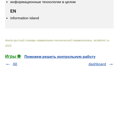
информационные технологии в целом
EN
information island
Англо-русский словарь нормативно-технической терминологии
.
academic.ru
.
2015
.
Игры ⚽
Поможем решить контрольную работу
AII
dashboard